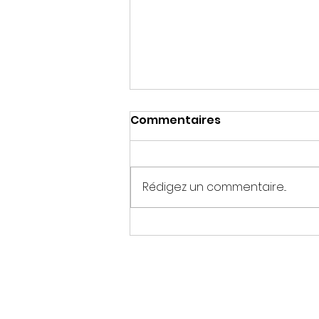
Commentaires
Rédigez un commentaire...
Est-ce que je peux
toiletter mon chien moi
même ?