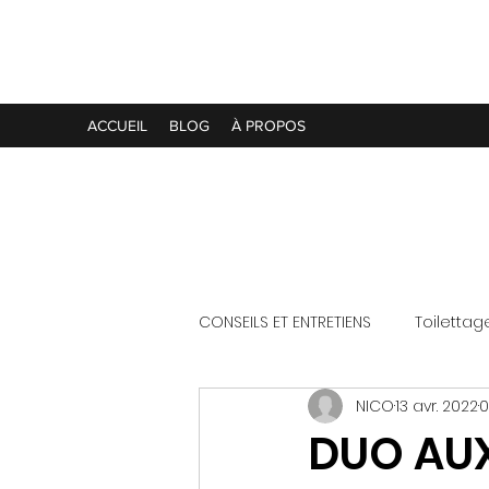
Les Aristochiens
ACCUEIL
BLOG
À PROPOS
CONSEILS ET ENTRETIENS
Toilettag
NICO
13 avr. 2022
0
DUO AU